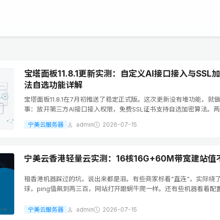
宝塔面板11.8.1更新实测：自定义AI接口接入与SSL
法自选功能详解
宝塔面板11.8.1在7月初推送了稳定正式版。这次更新没有堆功能，就
事：放开第三方AI接口接入权限，免费SSL证书支持自选加密算法。
踩在了站长日常运维的真实痛点上。先说AI接口这块。以前宝塔内置的
宁美云服务器
admin
2026-07-15
只能走官方渠道，自己...
宁美云香港轻量云实测：16核16G+60M带宽建站值
租香港机器踩过的坑，说出来都是泪。有些商家标着"直连"，实际绕
球，ping值飙到两三百，网站打开跟蜗牛爬一样。还有些机器看着配
盘却是机械盘，数据库查询卡到怀疑人生。这次拿到宁美云这台香港
16核CPU、16G内存、12...
宁美云服务器
admin
2026-07-15