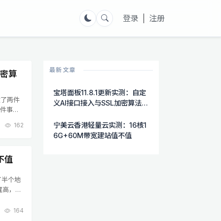
登录
|
注册
最新文章
加密算
宝塔面板11.8.1更新实测：自定
做了两件
义AI接口接入与SSL加密算法自
两件事都
选功能详解
AI功能
宁美云香港轻量云实测：16核1
162
6G+60M带宽建站值不值
不值
了半个地
置高，硬
轻量云，
164