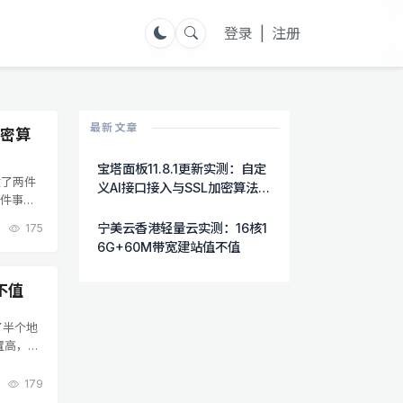
登录
|
注册
最新文章
加密算
宝塔面板11.8.1更新实测：自定
做了两件
义AI接口接入与SSL加密算法自
两件事都
选功能详解
AI功能
宁美云香港轻量云实测：16核1
175
6G+60M带宽建站值不值
不值
了半个地
置高，硬
轻量云，
179