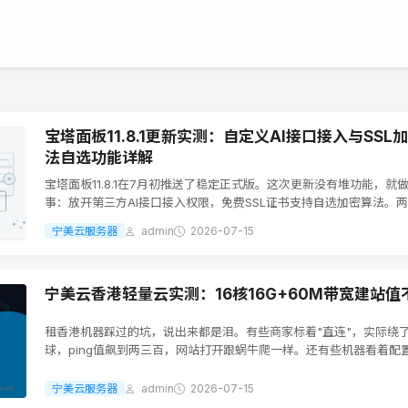
宝塔面板11.8.1更新实测：自定义AI接口接入与SSL
法自选功能详解
宝塔面板11.8.1在7月初推送了稳定正式版。这次更新没有堆功能，就
事：放开第三方AI接口接入权限，免费SSL证书支持自选加密算法。
踩在了站长日常运维的真实痛点上。先说AI接口这块。以前宝塔内置的
宁美云服务器
admin
2026-07-15
只能走官方渠道，自己...
宁美云香港轻量云实测：16核16G+60M带宽建站值
租香港机器踩过的坑，说出来都是泪。有些商家标着"直连"，实际绕
球，ping值飙到两三百，网站打开跟蜗牛爬一样。还有些机器看着配
盘却是机械盘，数据库查询卡到怀疑人生。这次拿到宁美云这台香港
16核CPU、16G内存、12...
宁美云服务器
admin
2026-07-15