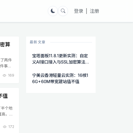
登录
|
注册
最新文章
加密算
宝塔面板11.8.1更新实测：自定
做了两件
义AI接口接入与SSL加密算法自
两件事都
选功能详解
AI功能
宁美云香港轻量云实测：16核1
169
6G+60M带宽建站值不值
不值
了半个地
置高，硬
轻量云，
172