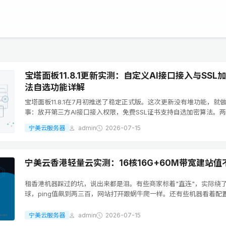
宝塔面板11.8.1更新实测：自定义AI接口接入与SSL
法自选功能详解
宝塔面板11.8.1在7月初推送了稳定正式版。这次更新没有堆功能，就
事：放开第三方AI接口接入权限，免费SSL证书支持自选加密算法。
踩在了站长日常运维的真实痛点上。先说AI接口这块。以前宝塔内置的
宁美云服务器
admin
2026-07-15
只能走官方渠道，自己...
宁美云香港轻量云实测：16核16G+60M带宽建站值
租香港机器踩过的坑，说出来都是泪。有些商家标着"直连"，实际绕
球，ping值飙到两三百，网站打开跟蜗牛爬一样。还有些机器看着配
盘却是机械盘，数据库查询卡到怀疑人生。这次拿到宁美云这台香港
16核CPU、16G内存、12...
宁美云服务器
admin
2026-07-15