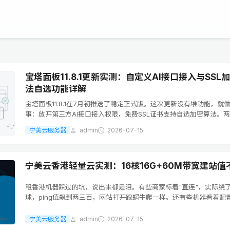
宝塔面板11.8.1更新实测：自定义AI接口接入与SSL
法自选功能详解
宝塔面板11.8.1在7月初推送了稳定正式版。这次更新没有堆功能，就
事：放开第三方AI接口接入权限，免费SSL证书支持自选加密算法。
踩在了站长日常运维的真实痛点上。先说AI接口这块。以前宝塔内置的
宁美云服务器
admin
2026-07-15
只能走官方渠道，自己...
宁美云香港轻量云实测：16核16G+60M带宽建站值
租香港机器踩过的坑，说出来都是泪。有些商家标着"直连"，实际绕
球，ping值飙到两三百，网站打开跟蜗牛爬一样。还有些机器看着配
盘却是机械盘，数据库查询卡到怀疑人生。这次拿到宁美云这台香港
16核CPU、16G内存、12...
宁美云服务器
admin
2026-07-15