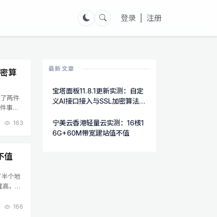
登录
|
注册
最新文章
加密算
宝塔面板11.8.1更新实测：自定
做了两件
义AI接口接入与SSL加密算法自
两件事都
选功能详解
AI功能
宁美云香港轻量云实测：16核1
163
6G+60M带宽建站值不值
不值
了半个地
置高，硬
轻量云，
166