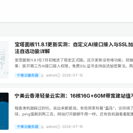
宝塔面板11.8.1更新实测：自定义AI接口接入与SSL
法自选功能详解
宝塔面板11.8.1在7月初推送了稳定正式版。这次更新没有堆功能，就
事：放开第三方AI接口接入权限，免费SSL证书支持自选加密算法。
踩在了站长日常运维的真实痛点上。先说AI接口这块。以前宝塔内置的
宁美云服务器
admin
2026-07-15
只能走官方渠道，自己...
宁美云香港轻量云实测：16核16G+60M带宽建站值
租香港机器踩过的坑，说出来都是泪。有些商家标着"直连"，实际绕
球，ping值飙到两三百，网站打开跟蜗牛爬一样。还有些机器看着配
盘却是机械盘，数据库查询卡到怀疑人生。这次拿到宁美云这台香港
16核CPU、16G内存、12...
宁美云服务器
admin
2026-07-15