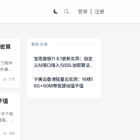
登录
|
注册
最新文章
加密算
宝塔面板11.8.1更新实测：自定
做了两件
义AI接口接入与SSL加密算法自
两件事都
选功能详解
AI功能
宁美云香港轻量云实测：16核1
178
6G+60M带宽建站值不值
不值
了半个地
置高，硬
轻量云，
185